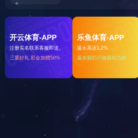
B体育-B体育亚洲官方网站-BSPORT 成立于二0
址在长沙高新开发区桐梓坡西路408号麓谷林语小区I区
经营范围：电力工程施工总承包；输变电工程专业
统安装服务；建筑防水、防腐保温工程施工；房屋建
询；机电产品销售；高低压成套设备销售；水泵销售
护；电力项目的设计；水源及供水设施工程建筑；二
政公用工程施工总承包；公路工程施工总承包；地基
程专业承包；建筑劳务分包；脚手架劳务分包；土石
与治理；送变电工程专业承包；二次供水；水处理设
管材管件的生产；不锈钢管材管件的销售；管材的销
公司拥有建筑业企业资质：电力工程施工总承包、输