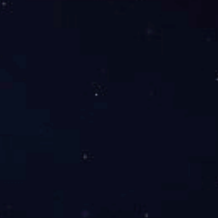
电话：0731-85053789
传真：0731-85053789
邮箱：125995734@qq.com
官网：huaqicq.com
地址：长沙高新开发区桐梓坡
公众号
手机网站
西路408号麓谷林语小区I区综合
体3栋11021号