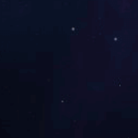
中湖建设
电力工程
公司简介
B体育-B体育亚洲官方网站
主营业务
BSPORT
B体育
全绝缘环网柜
公司资质
中置柜
联系我们
气体绝缘金属封闭开关设备