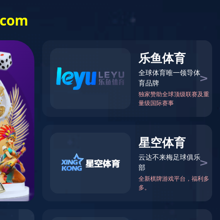
工程案例
荣誉客户
B体育
人才招聘