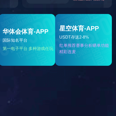
性质属于有限责任公司（自然人投资或控股）, 注册地
电工程施工总承包；建设工程施工；建筑物自来水系
钢结构、 预制构件工程安装服务；电力项目的咨
；电子产品销售；苗木销售；水处理系统的运行及维
建材批发；电工器材批发；消防设备及器材的批发；市
械与设备经营租赁；消防设施工程专业承包；古建筑工
物生态水土环境研发与治理；矿山生态经济型修复研发
气设备生产；配电箱制造；电力设备的生产；不锈钢
动）
装（修、 试）电力设施许可证、 城市及道路照明工