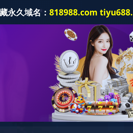
电力工程
B体育-B体育亚洲官方网站-BSPORT
供水工程